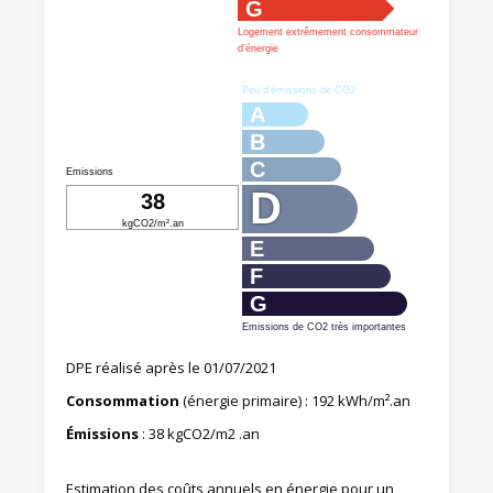
G
Logement extrêmement consommateur
d’énergie
Peu d’émissions de CO2
A
B
C
Emissions
D
38
kgCO2/m².an
E
F
G
Emissions de CO2 très importantes
DPE réalisé après le 01/07/2021
Consommation
(énergie primaire) : 192 kWh/m².an
Émissions
: 38 kgCO2/m2 .an
Estimation des coûts annuels en énergie pour un