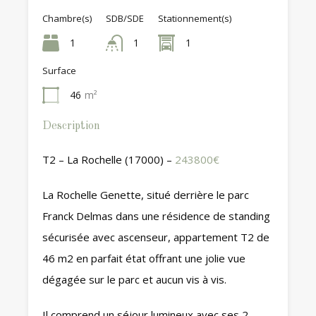
Chambre(s)
SDB/SDE
Stationnement(s)
1
1
1
Surface
46
m²
Description
T2 – La Rochelle (17000) –
243800€
La Rochelle Genette, situé derrière le parc
Franck Delmas dans une résidence de standing
sécurisée avec ascenseur, appartement T2 de
46 m2 en parfait état offrant une jolie vue
dégagée sur le parc et aucun vis à vis.
Il comprend un séjour lumineux avec ses 2