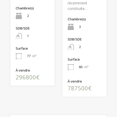
récemment
Chambre(s)
construite…
2
Chambre(s)
3
SDB/SDE
1
SDB/SDE
2
Surface
77
m²
Surface
86
m²
À vendre
296800€
À vendre
787500€