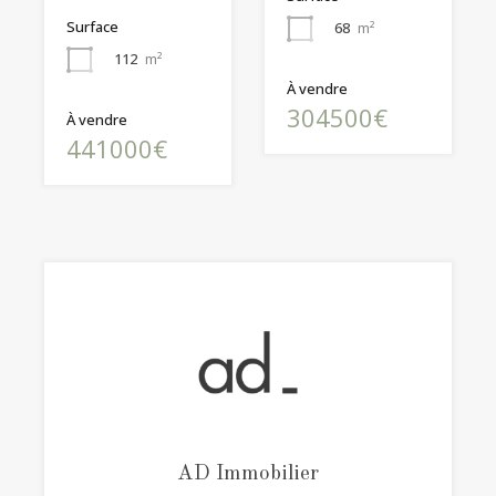
Surface
68
m²
112
m²
À vendre
304500€
À vendre
441000€
AD Immobilier