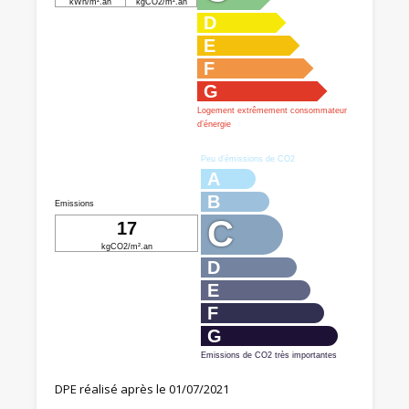
kWh/m².an
kgCO2/m².an
D
E
F
G
Logement extrêmement consommateur
d’énergie
Peu d’émissions de CO2
A
B
Emissions
C
17
kgCO2/m².an
D
E
F
G
Emissions de CO2 très importantes
DPE réalisé après le 01/07/2021