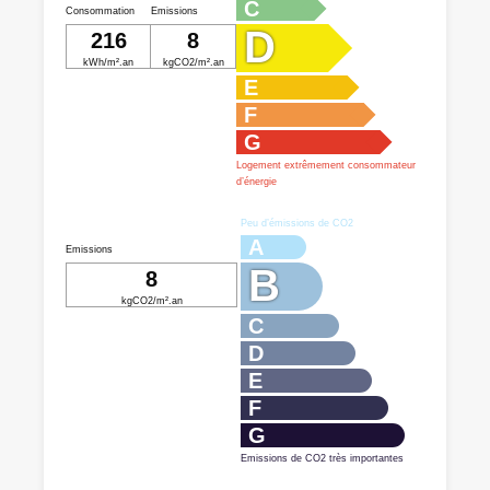
C
Consommation
Emissions
D
216
8
kWh/m².an
kgCO2/m².an
E
F
G
Logement extrêmement consommateur
d’énergie
Peu d’émissions de CO2
A
Emissions
B
8
kgCO2/m².an
C
D
E
F
G
Emissions de CO2 très importantes