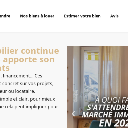
 à vendre
Nos biens à louer
Estimer votre bien
Avis
endre
Nos biens à louer
Estimer votre bien
Avis
ilier continue
6 apporte son
nts
on, financement… Ces
 concret sur vos projets,
eur ou locataire.
imple et clair, pour mieux
e cela peut impliquer pour