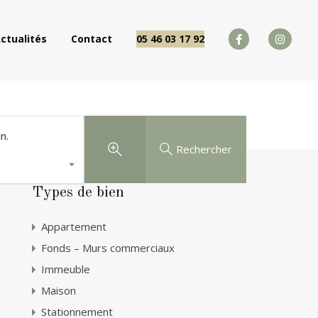
Actualités
Contact
05 46 03 17 92
ctualités
Contact
05 46 03 17 92
n.
Rechercher
Types de bien
Appartement
Fonds – Murs commerciaux
Immeuble
Maison
Stationnement