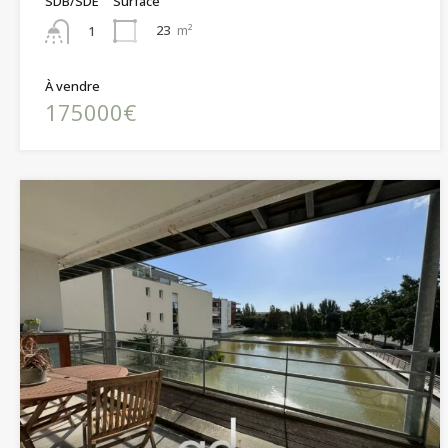
SDB/SDE
Surface
23
m²
1
À vendre
175000€