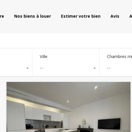
vendre
Nos biens à louer
Estimer votre bien
Avis
re
Nos biens à louer
Estimer votre bien
Avis
A
Ville
Chambres mi
--
--