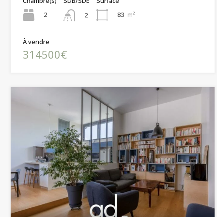
Chambre(s)
SDB/SDE
Surface
2
83
m²
2
À vendre
314500€