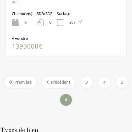
pas…
Chambre(s)
SDB/SDE
Surface
6
207
m²
6
À vendre
1393000€
Première
Précédent
3
4
5
6
Types de bien