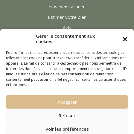
Nos biens à louer
Estimer votre bien
Avis
Gérer le consentement aux
Actualités
cookies
Contact
Pour offrir les meilleures expériences, nous utilisons des technologies
telles que les cookies pour stocker et/ou accéder aux informations des
appareils. Le fait de consentir à ces technologies nous permettra de
traiter des données telles que le comportement de navigation ou les ID
uniques sur ce site. Le fait de ne pas consentir ou de retirer son
consentement peut avoir un effet négatif sur certaines caractéristiques
et fonctions.
AD Immobilier
Accepter
|
Bareme Honoraire Location 2026
|
Refuser
Barème Honoraire Transaction 2026
|
Voir les préférences
Mentions légales