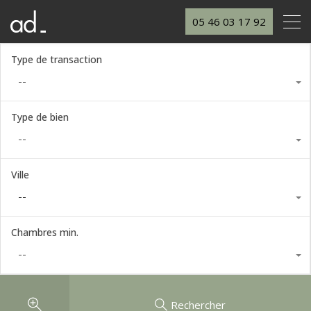
05 46 03 17 92
Type de transaction
--
Type de bien
--
Ville
--
Chambres min.
--
Rechercher