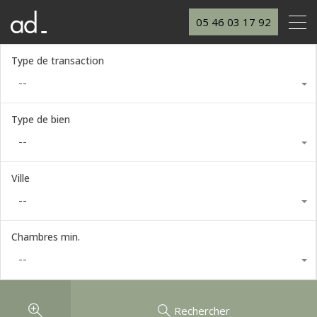
05 46 03 17 92
Type de transaction
--
Type de bien
--
Ville
--
Chambres min.
--
Rechercher