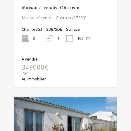
Maison à vendre Charron
Maison récente – Charron (17230)…
Chambre(s)
SDB/SDE
Surface
m²
3
106
1
À vendre
349000€
Par
AD Immobilier