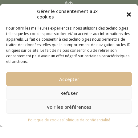
Avis
Gérer le consentement aux
Actualités
cookies
Contact
Pour offrir les meilleures expériences, nous utilisons des technologies
telles que les cookies pour stocker et/ou accéder aux informations des
appareils. Le fait de consentir à ces technologies nous permettra de
traiter des données telles que le comportement de navigation ou les ID
uniques sur ce site. Le fait de ne pas consentir ou de retirer son
consentement peut avoir un effet négatif sur certaines caractéristiques
et fonctions.
AD Immobilier
Accepter
|
Bareme Honoraire Location 2026
|
Refuser
Barème Honoraire Transaction 2026
|
Voir les préférences
Mentions légales
|
Politique de cookies
Politique de confidentialité
Politique de confidentialité
|
Plan de site