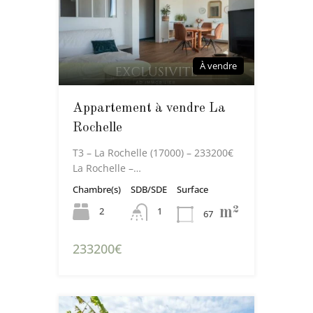
À vendre
Appartement à vendre La
Rochelle
T3 – La Rochelle (17000) – 233200€
La Rochelle –…
Chambre(s)
SDB/SDE
Surface
m²
2
1
67
233200€